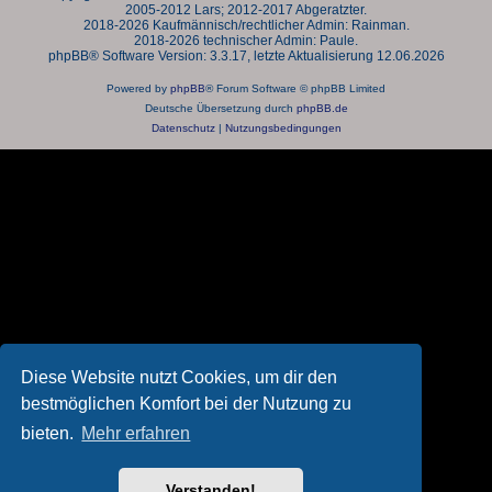
2005-2012 Lars; 2012-2017 Abgeratzter.
2018-2026 Kaufmännisch/rechtlicher Admin: Rainman.
2018-2026 technischer Admin: Paule.
phpBB® Software Version: 3.3.17, letzte Aktualisierung 12.06.2026
Powered by
phpBB
® Forum Software © phpBB Limited
Deutsche Übersetzung durch
phpBB.de
Datenschutz
|
Nutzungsbedingungen
Diese Website nutzt Cookies, um dir den
bestmöglichen Komfort bei der Nutzung zu
bieten.
Mehr erfahren
Verstanden!