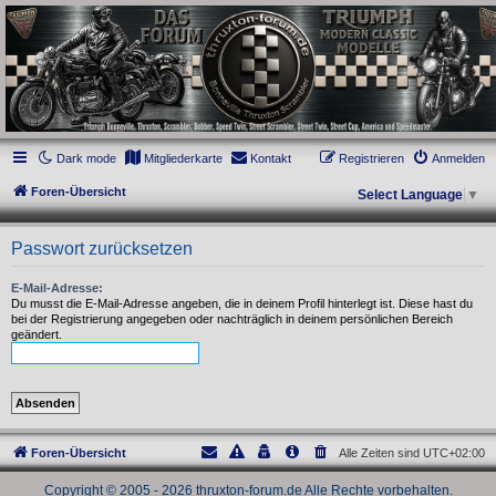
thruxton-forum.de
DAS FORUM! Alles rund um die Triumph Modern Classic Modelle. Das Forum für
die New Bonneville Baureihen ab BJ 2001. Triumph Bonneville, Thruxton,
Scrambler, Bobber, Speed Twin, Street Scrambler, Street Twin, Street Cup, America
und Speedmaster.
Dark mode
Mitgliederkarte
Kontakt
Registrieren
Anmelden
Foren-Übersicht
Select Language
▼
Passwort zurücksetzen
E-Mail-Adresse:
Du musst die E-Mail-Adresse angeben, die in deinem Profil hinterlegt ist. Diese hast du
bei der Registrierung angegeben oder nachträglich in deinem persönlichen Bereich
geändert.
Foren-Übersicht
Alle Zeiten sind
UTC+02:00
Copyright © 2005 - 2026 thruxton-forum.de Alle Rechte vorbehalten.