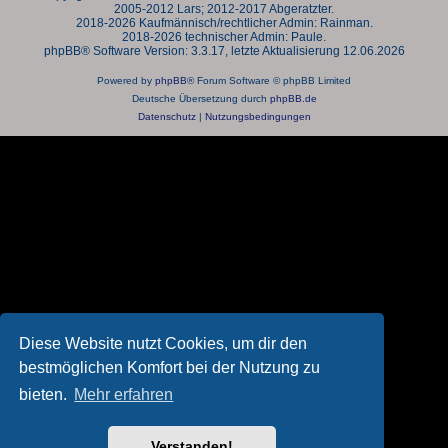
2005-2012 Lars; 2012-2017 Abgeratzter.
2018-2026 Kaufmännisch/rechtlicher Admin: Rainman.
2018-2026 technischer Admin: Paule.
phpBB® Software Version: 3.3.17, letzte Aktualisierung 12.06.2026
Powered by
phpBB
® Forum Software © phpBB Limited
Deutsche Übersetzung durch
phpBB.de
Datenschutz
|
Nutzungsbedingungen
Diese Website nutzt Cookies, um dir den
bestmöglichen Komfort bei der Nutzung zu
bieten.
Mehr erfahren
Verstanden!