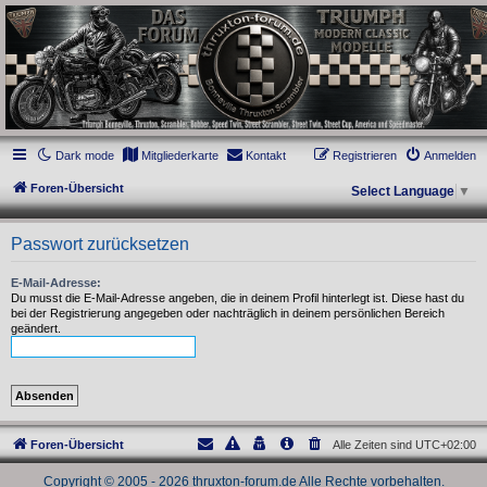
thruxton-forum.de
DAS FORUM! Alles rund um die Triumph Modern Classic Modelle. Das Forum für
die New Bonneville Baureihen ab BJ 2001. Triumph Bonneville, Thruxton,
Scrambler, Bobber, Speed Twin, Street Scrambler, Street Twin, Street Cup, America
und Speedmaster.
Dark mode
Mitgliederkarte
Kontakt
Registrieren
Anmelden
Foren-Übersicht
Select Language
▼
Passwort zurücksetzen
E-Mail-Adresse:
Du musst die E-Mail-Adresse angeben, die in deinem Profil hinterlegt ist. Diese hast du
bei der Registrierung angegeben oder nachträglich in deinem persönlichen Bereich
geändert.
Foren-Übersicht
Alle Zeiten sind
UTC+02:00
Copyright © 2005 - 2026 thruxton-forum.de Alle Rechte vorbehalten.