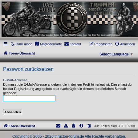
thruxton-forum.de
DAS FORUM! Alles rund um die Triumph Modern Classic Modelle. Das Forum für
die New Bonneville Baureihen ab BJ 2001. Triumph Bonneville, Thruxton,
Scrambler, Bobber, Speed Twin, Street Scrambler, Street Twin, Street Cup, America
und Speedmaster.
Dark mode
Mitgliederkarte
Kontakt
Registrieren
Anmelden
Foren-Übersicht
Select Language
▼
Passwort zurücksetzen
E-Mail-Adresse:
Du musst die E-Mail-Adresse angeben, die in deinem Profil hinterlegt ist. Diese hast du
bei der Registrierung angegeben oder nachträglich in deinem persönlichen Bereich
geändert.
Foren-Übersicht
Alle Zeiten sind
UTC+02:00
Copyright © 2005 - 2026 thruxton-forum.de Alle Rechte vorbehalten.