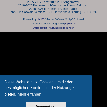
2005-2012 Lars; 2012-2017 Abgeratzter.
2018-2026 Kaufmännisch/rechtlicher Admin: Rainman.
2018-2026 technischer Admin: Paule.
phpBB® Software Version: 3.3.17, letzte Aktualisierung 12.06.2026
Powered by
phpBB
® Forum Software © phpBB Limited
Deutsche Übersetzung durch
phpBB.de
Datenschutz
|
Nutzungsbedingungen
Diese Website nutzt Cookies, um dir den
bestmöglichen Komfort bei der Nutzung zu
bieten.
Mehr erfahren
Verstanden!