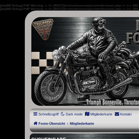
[phpBB Debug] PHP Warning
: in file
[ROOT]/ext/mot/usermap/controller/main.php
on line
488
[phpBB Debug] PHP Warning
: in file
[ROOT]/ext/mot/usermap/controller/main.php
on line
488
thruxton-forum.de
DAS FORUM! Alles rund um die Triumph Modern Classic Modelle. D
Street Cup, America und Speedmaster.
Schnellzugriff
Dark mode
Mitgliederkarte
Kontakt
Foren-Übersicht
Mitgliederkarte