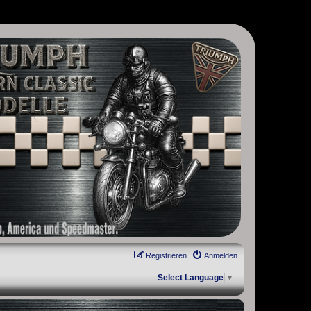
, Scrambler, Bobber, Speed Twin, Street Scrambler, Street Twin,
Registrieren
Anmelden
Select Language
▼