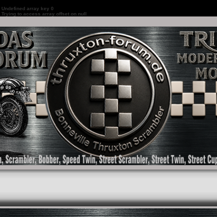
:
Undefined array key 0
:
Trying to access array offset on null
as Forum für die New Bonneville Baureihen ab BJ 2001. Triumph Bonneville, Thruxton