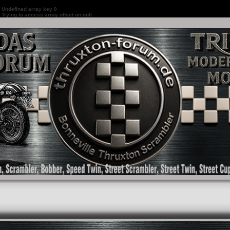
:
Undefined array key 0
:
Trying to access array offset on null
as Forum für die New Bonneville Baureihen ab BJ 2001. Triumph Bonneville, Thruxton