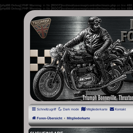
[phpBB Debug] PHP Warning
: in file
[ROOT]/ext/mot/usermap/controller/main.php
on line
488
[phpBB Debug] PHP Warning
: in file
[ROOT]/ext/mot/usermap/controller/main.php
on line
488
thruxton-forum.de
DAS FORUM! Alles rund um die Triumph Modern Classic Modelle. D
Street Cup, America und Speedmaster.
Schnellzugriff
Dark mode
Mitgliederkarte
Kontakt
Foren-Übersicht
Mitgliederkarte