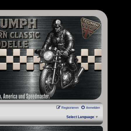
, Scrambler, Bobber, Speed Twin, Street Scrambler, Street Twin,
Registrieren
Anmelden
Select Language
▼