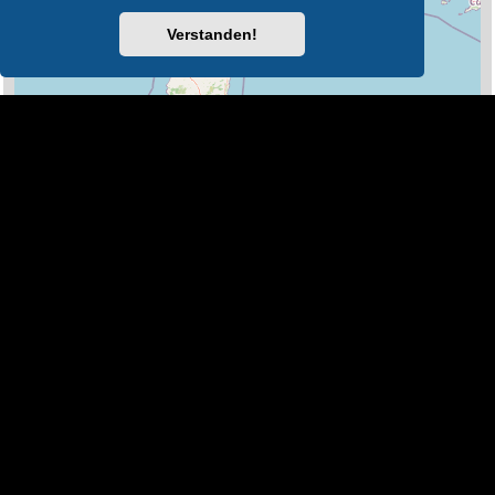
Verstanden!
100 km
Leaflet
|
Map Data ©
OpenStreetMap
Legende