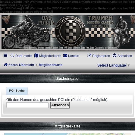
[phpBB Debug] PHP Warning
: in file
[ROOT]/ext/mot/usermap/controller/main.php
on line
488
:
Undefined array key 0
[phpBB Debug] PHP Warning
: in file
[ROOT]/ext/mot/usermap/controller/main.php
on line
488
:
Trying to access array offset on null
thruxton-forum.de
DAS FORUM! Alles rund um die Triumph Modern Classic Modelle. Das Forum für
die New Bonneville Baureihen ab BJ 2001. Triumph Bonneville, Thruxton,
Scrambler, Bobber, Speed Twin, Street Scrambler, Street Twin, Street Cup, America
und Speedmaster.
Dark mode
Mitgliederkarte
Kontakt
Registrieren
Anmelden
Foren-Übersicht
Mitgliederkarte
Select Language
▼
Sucheingabe
POI-Suche
Gib den Namen des gesuchten POI ein (Platzhalter * möglich):
Mitgliederkarte