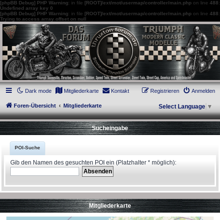
[phpBB Debug] PHP Warning
: in file
[ROOT]/ext/mot/usermap/controller/main.php
on line
488
:
Undefined array key 0
[phpBB Debug] PHP Warning
: in file
[ROOT]/ext/mot/usermap/controller/main.php
on line
488
:
Trying to access array offset on null
thruxton-forum.de
DAS FORUM! Alles rund um die Triumph Modern Classic Modelle. Das Forum für
die New Bonneville Baureihen ab BJ 2001. Triumph Bonneville, Thruxton,
Scrambler, Bobber, Speed Twin, Street Scrambler, Street Twin, Street Cup, America
und Speedmaster.
Dark mode
Mitgliederkarte
Kontakt
Registrieren
Anmelden
Foren-Übersicht
Mitgliederkarte
Select Language
▼
Sucheingabe
POI-Suche
Gib den Namen des gesuchten POI ein (Platzhalter * möglich):
Mitgliederkarte