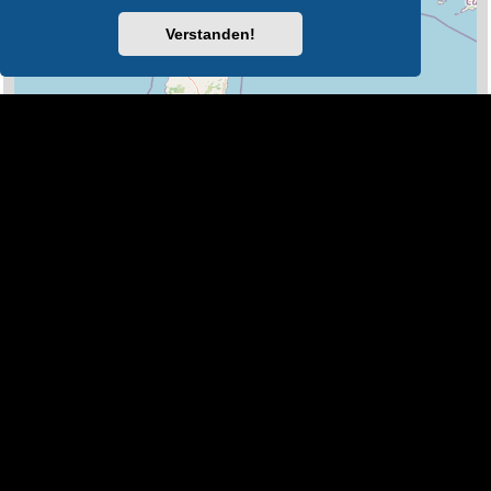
Verstanden!
100 km
Leaflet
|
Map Data ©
OpenStreetMap
Legende