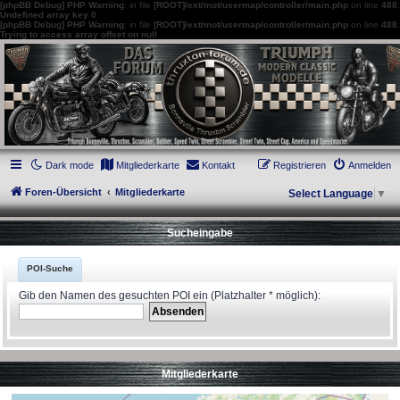
[phpBB Debug] PHP Warning
: in file
[ROOT]/ext/mot/usermap/controller/main.php
on line
488
:
Undefined array key 0
[phpBB Debug] PHP Warning
: in file
[ROOT]/ext/mot/usermap/controller/main.php
on line
488
:
Trying to access array offset on null
thruxton-forum.de
DAS FORUM! Alles rund um die Triumph Modern Classic Modelle. Das Forum für
die New Bonneville Baureihen ab BJ 2001. Triumph Bonneville, Thruxton,
Scrambler, Bobber, Speed Twin, Street Scrambler, Street Twin, Street Cup, America
und Speedmaster.
Dark mode
Mitgliederkarte
Kontakt
Registrieren
Anmelden
Foren-Übersicht
Mitgliederkarte
Select Language
▼
Sucheingabe
POI-Suche
Gib den Namen des gesuchten POI ein (Platzhalter * möglich):
Mitgliederkarte