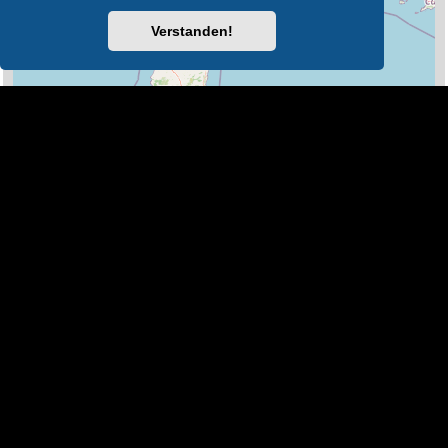
Verstanden!
100 km
Leaflet
|
Map Data ©
OpenStreetMap
Legende