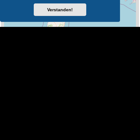
Verstanden!
100 km
Leaflet
|
Map Data ©
OpenStreetMap
Legende