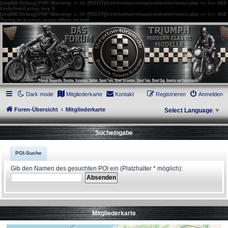
[phpBB Debug] PHP Warning
: in file
[ROOT]/ext/mot/usermap/controller/main.php
on line
488
:
Undefined array key 0
[phpBB Debug] PHP Warning
: in file
[ROOT]/ext/mot/usermap/controller/main.php
on line
488
:
Trying to access array offset on null
thruxton-forum.de
DAS FORUM! Alles rund um die Triumph Modern Classic Modelle. Das Forum für
die New Bonneville Baureihen ab BJ 2001. Triumph Bonneville, Thruxton,
Scrambler, Bobber, Speed Twin, Street Scrambler, Street Twin, Street Cup, America
und Speedmaster.
Dark mode
Mitgliederkarte
Kontakt
Registrieren
Anmelden
Foren-Übersicht
Mitgliederkarte
Select Language
▼
Sucheingabe
POI-Suche
Gib den Namen des gesuchten POI ein (Platzhalter * möglich):
Mitgliederkarte