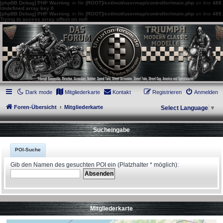
[phpBB Debug] PHP Warning
: in file
[ROOT]/ext/mot/usermap/controller/main.php
on line
488
:
Undefined array key 0
[phpBB Debug] PHP Warning
: in file
[ROOT]/ext/mot/usermap/controller/main.php
on line
488
:
Trying to access array offset on null
thruxton-forum.de
DAS FORUM! Alles rund um die Triumph Modern Classic Modelle. Das Forum für
die New Bonneville Baureihen ab BJ 2001. Triumph Bonneville, Thruxton,
Scrambler, Bobber, Speed Twin, Street Scrambler, Street Twin, Street Cup, America
und Speedmaster.
Dark mode
Mitgliederkarte
Kontakt
Registrieren
Anmelden
Foren-Übersicht
Mitgliederkarte
Select Language
▼
Sucheingabe
POI-Suche
Gib den Namen des gesuchten POI ein (Platzhalter * möglich):
Mitgliederkarte