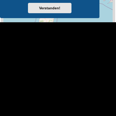
Verstanden!
100 km
Leaflet
|
Map Data ©
OpenStreetMap
Legende