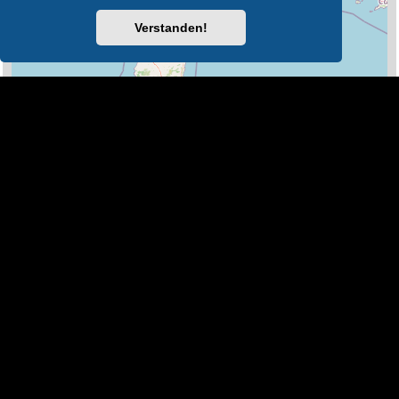
Verstanden!
100 km
Leaflet
|
Map Data ©
OpenStreetMap
Legende