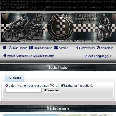
[phpBB Debug] PHP Warning
: in file
[ROOT]/ext/mot/usermap/controller/main.php
on line
488
:
Undefined array key 0
[phpBB Debug] PHP Warning
: in file
[ROOT]/ext/mot/usermap/controller/main.php
on line
488
:
Trying to access array offset on null
thruxton-forum.de
DAS FORUM! Alles rund um die Triumph Modern Classic Modelle. Das Forum für
die New Bonneville Baureihen ab BJ 2001. Triumph Bonneville, Thruxton,
Scrambler, Bobber, Speed Twin, Street Scrambler, Street Twin, Street Cup, America
und Speedmaster.
Dark mode
Mitgliederkarte
Kontakt
Registrieren
Anmelden
Foren-Übersicht
Mitgliederkarte
Select Language
▼
Sucheingabe
POI-Suche
Gib den Namen des gesuchten POI ein (Platzhalter * möglich):
Mitgliederkarte