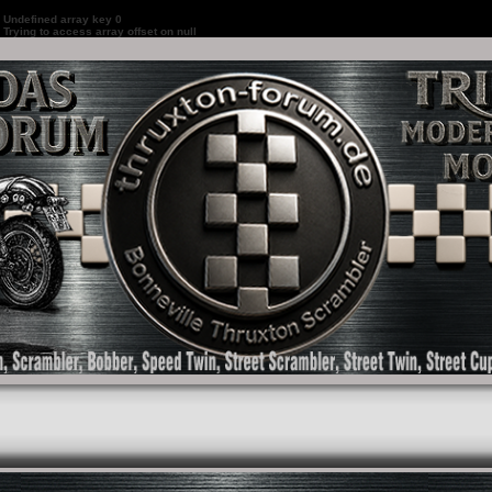
:
Undefined array key 0
:
Trying to access array offset on null
as Forum für die New Bonneville Baureihen ab BJ 2001. Triumph Bonneville, Thruxton