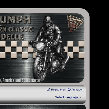
, Scrambler, Bobber, Speed Twin, Street Scrambler, Street Twin,
Registrieren
Anmelden
Select Language
▼