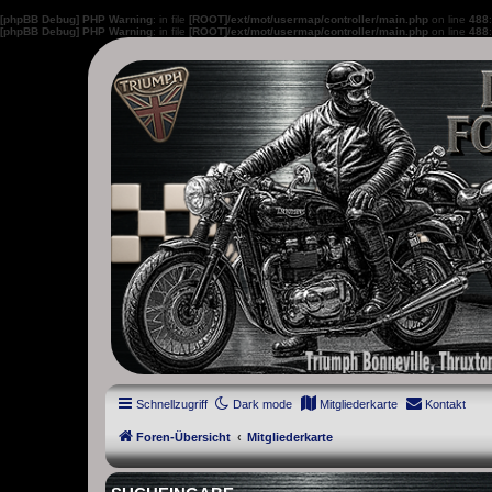
[phpBB Debug] PHP Warning
: in file
[ROOT]/ext/mot/usermap/controller/main.php
on line
488
[phpBB Debug] PHP Warning
: in file
[ROOT]/ext/mot/usermap/controller/main.php
on line
488
thruxton-forum.de
DAS FORUM! Alles rund um die Triumph Modern Classic Modelle. D
Street Cup, America und Speedmaster.
Schnellzugriff
Dark mode
Mitgliederkarte
Kontakt
Foren-Übersicht
Mitgliederkarte