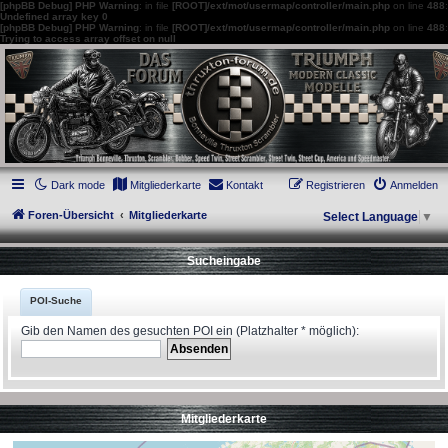
[phpBB Debug] PHP Warning
: in file
[ROOT]/ext/mot/usermap/controller/main.php
on line
488
:
Undefined array key 0
[phpBB Debug] PHP Warning
: in file
[ROOT]/ext/mot/usermap/controller/main.php
on line
488
:
Trying to access array offset on null
thruxton-forum.de
DAS FORUM! Alles rund um die Triumph Modern Classic Modelle. Das Forum für
die New Bonneville Baureihen ab BJ 2001. Triumph Bonneville, Thruxton,
Scrambler, Bobber, Speed Twin, Street Scrambler, Street Twin, Street Cup, America
und Speedmaster.
Dark mode
Mitgliederkarte
Kontakt
Registrieren
Anmelden
Foren-Übersicht
Mitgliederkarte
Select Language
▼
Sucheingabe
POI-Suche
Gib den Namen des gesuchten POI ein (Platzhalter * möglich):
Mitgliederkarte