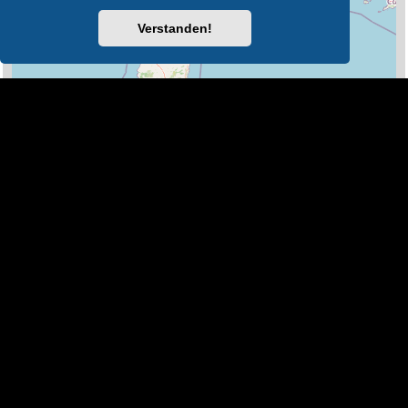
Verstanden!
100 km
Leaflet
|
Map Data ©
OpenStreetMap
Legende