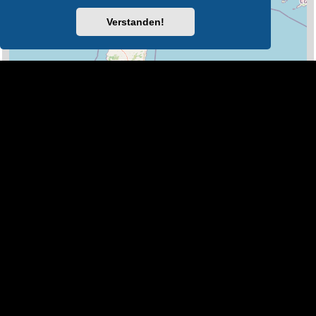
Verstanden!
100 km
Leaflet
|
Map Data ©
OpenStreetMap
Legende