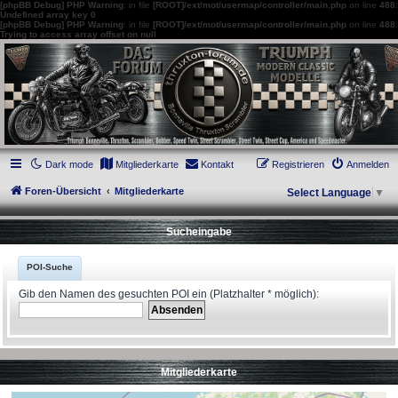
[phpBB Debug] PHP Warning
: in file
[ROOT]/ext/mot/usermap/controller/main.php
on line
488
:
Undefined array key 0
[phpBB Debug] PHP Warning
: in file
[ROOT]/ext/mot/usermap/controller/main.php
on line
488
:
Trying to access array offset on null
thruxton-forum.de
DAS FORUM! Alles rund um die Triumph Modern Classic Modelle. Das Forum für
die New Bonneville Baureihen ab BJ 2001. Triumph Bonneville, Thruxton,
Scrambler, Bobber, Speed Twin, Street Scrambler, Street Twin, Street Cup, America
und Speedmaster.
Dark mode
Mitgliederkarte
Kontakt
Registrieren
Anmelden
Foren-Übersicht
Mitgliederkarte
Select Language
▼
Sucheingabe
POI-Suche
Gib den Namen des gesuchten POI ein (Platzhalter * möglich):
Mitgliederkarte