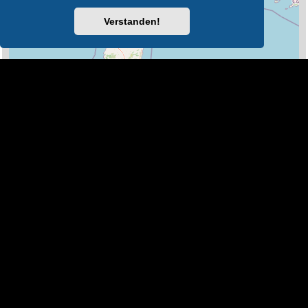
Verstanden!
100 km
Leaflet
|
Map Data ©
OpenStreetMap
Legende