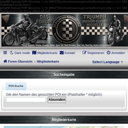
[phpBB Debug] PHP Warning
: in file
[ROOT]/ext/mot/usermap/controller/main.php
on line
488
:
Undefined array key 0
[phpBB Debug] PHP Warning
: in file
[ROOT]/ext/mot/usermap/controller/main.php
on line
488
:
Trying to access array offset on null
thruxton-forum.de
DAS FORUM! Alles rund um die Triumph Modern Classic Modelle. Das Forum für
die New Bonneville Baureihen ab BJ 2001. Triumph Bonneville, Thruxton,
Scrambler, Bobber, Speed Twin, Street Scrambler, Street Twin, Street Cup, America
und Speedmaster.
Dark mode
Mitgliederkarte
Kontakt
Registrieren
Anmelden
Foren-Übersicht
Mitgliederkarte
Select Language
▼
Sucheingabe
POI-Suche
Gib den Namen des gesuchten POI ein (Platzhalter * möglich):
Mitgliederkarte