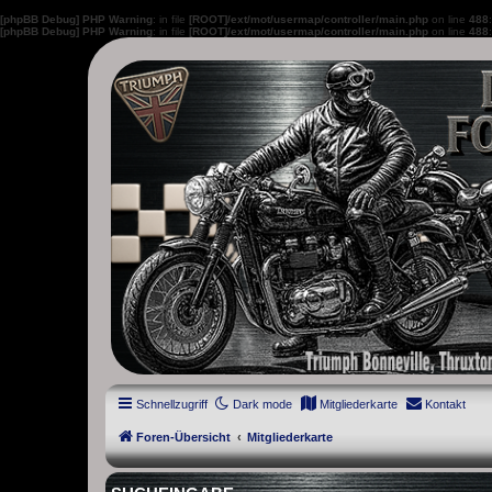
[phpBB Debug] PHP Warning
: in file
[ROOT]/ext/mot/usermap/controller/main.php
on line
488
[phpBB Debug] PHP Warning
: in file
[ROOT]/ext/mot/usermap/controller/main.php
on line
488
thruxton-forum.de
DAS FORUM! Alles rund um die Triumph Modern Classic Modelle. D
Street Cup, America und Speedmaster.
Schnellzugriff
Dark mode
Mitgliederkarte
Kontakt
Foren-Übersicht
Mitgliederkarte