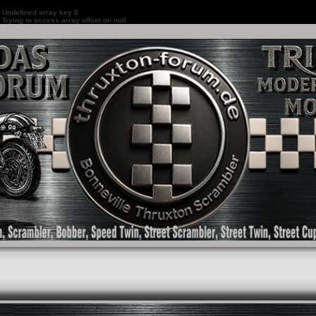
:
Undefined array key 0
:
Trying to access array offset on null
as Forum für die New Bonneville Baureihen ab BJ 2001. Triumph Bonneville, Thruxton