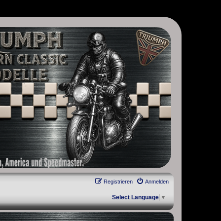
, Scrambler, Bobber, Speed Twin, Street Scrambler, Street Twin,
Registrieren
Anmelden
Select Language
▼