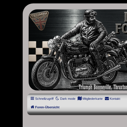
thruxton-forum.de
DAS FORUM! Alles rund um die Triumph Modern Classic Modelle. D
Street Cup, America und Speedmaster.
Schnellzugriff
Dark mode
Mitgliederkarte
Kontakt
Foren-Übersicht