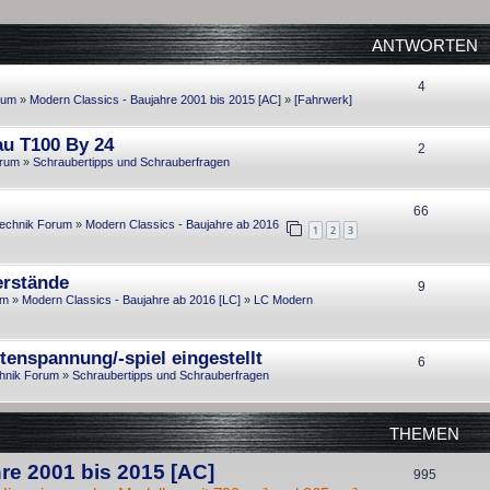
ANTWORTEN
A
4
rum
»
Modern Classics - Baujahre 2001 bis 2015 [AC]
»
[Fahrwerk]
n
au T100 By 24
t
A
2
orum
»
Schraubertipps und Schrauberfragen
w
n
o
t
A
66
echnik Forum
»
Modern Classics - Baujahre ab 2016
r
1
2
3
w
n
t
o
t
erstände
e
A
9
r
w
um
»
Modern Classics - Baujahre ab 2016 [LC]
»
LC Modern
n
n
t
o
t
e
r
tenspannung/-spiel eingestellt
A
6
w
n
hnik Forum
»
Schraubertipps und Schrauberfragen
t
n
o
e
t
r
THEMEN
n
w
t
re 2001 bis 2015 [AC]
T
995
o
e