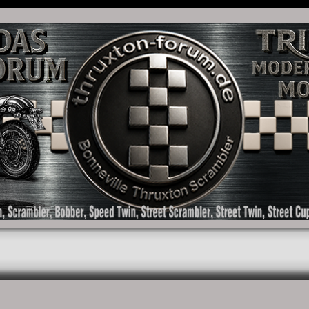
as Forum für die New Bonneville Baureihen ab BJ 2001. Triumph Bonneville, Thruxton