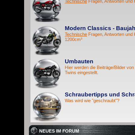
Technische
Fragen, Antworten und 
Modern Classics - Baujah
Technische
Fragen, Antworten und 
1200cm³
Umbauten
Hier werden die Beiträge/Bilder v
Twins eingestellt.
Schraubertipps und Schr
Was wird wie "geschraubt"?
NEUES IM FORUM