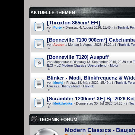
AKTUELLE THEMEN
[Thruxton 865cm³ EFI]
von
Forty
» Dienstag 4. August 2026, 11:45 » in
Technik Fo
»
[Bonneville T100 900cm³] Gabelumb
von
Avalon
» Montag 3. August 2026, 14:22 » in
Technik F
»
[Bonneville T120] Auspuff
von
Mopedstar
» Dienstag 13. September 2016, 22:39 » in
T
[LC]
»
LC Modern Classics Übergreifend
»
Motor
»
Blinker - Modi, Blinkfrequenz & Wid
von
Mechi
» Freitag 18. März 2022, 15:49 » in
Technik For
Classics Übergreifend
»
Elektrik
»
[Scrambler 1200cm³ XE] Bj. 2026 Ket
von
Meikthebike
» Donnerstag 30. Juli 2026, 14:15 » in
Tec
»
TECHNIK FORUM
Modern Classics - Baujah