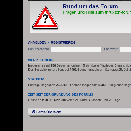
Rund um das Forum
Fragen und Hilfe zum thruxton-foru
ANMELDEN
•
REGISTRIEREN
Benutzername:
Passwort:
WER IST ONLINE?
Insgesamt sind
156
Besucher online :: 5 sichtbare Mitglieder, 0 unsicht
Der Besucherrekord liegt bei
4491
Besuchern, die am Samstag 25. Juli 20
STATISTIK
Beiträge insgesamt
263542
• Themen insgesamt
15358
• Mitglieder ins
ZEIT SEIT DER GRÜNDUNG DES FORUMS
Online seit:
Di 08. Mär 2005
also
21
Jahre
4
Monate und
29
Tage
Foren-Übersicht