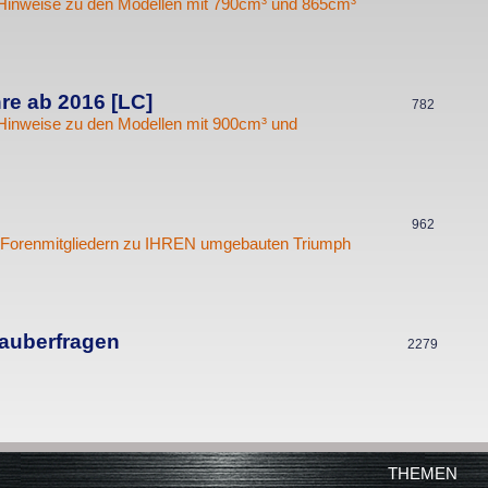
Hinweise zu den Modellen mit 790cm³ und 865cm³
h
r
n
e
t
m
e
e
re ab 2016 [LC]
n
T
782
Hinweise zu den Modellen mit 900cm³ und
n
h
e
m
e
T
962
on Forenmitgliedern zu IHREN umgebauten Triumph
n
h
e
m
e
auberfragen
T
2279
n
h
e
m
e
THEMEN
n