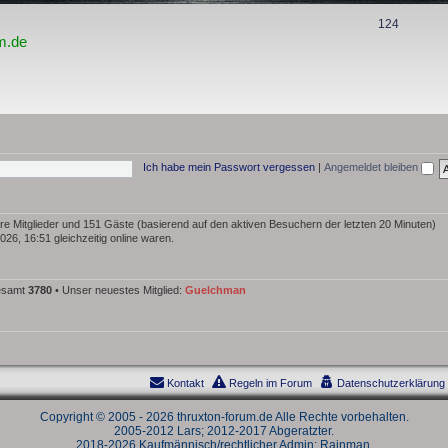
T
124
m.de
h
e
m
e
n
Ich habe mein Passwort vergessen
|
Angemeldet bleiben
bare Mitglieder und 151 Gäste (basierend auf den aktiven Besuchern der letzten 20 Minuten)
26, 16:51 gleichzeitig online waren.
gesamt
3780
• Unser neuestes Mitglied:
Guelchman
Kontakt
Regeln im Forum
Datenschutzerklärung
Copyright © 2005 - 2026 thruxton-forum.de Alle Rechte vorbehalten.
2005-2012 Lars; 2012-2017 Abgeratzter.
2018-2026 Kaufmännisch/rechtlicher Admin: Rainman.