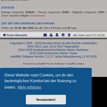
STATISTIK
Beiträge insgesamt
263549
• Themen insgesamt
15356
• Mitglieder insgesamt
3780
•
Unser neuestes Mitglied:
Guelchman
ZEIT SEIT DER GRÜNDUNG DES FORUMS
Online seit:
Di 08. Mär 2005
also
21
Jahre
4
Monate und
29
Tage
Foren-Übersicht
Alle Zeiten sind
UTC+02:00
Copyright © 2005 - 2026 thruxton-forum.de Alle Rechte vorbehalten.
2005-2012 Lars; 2012-2017 Abgeratzter.
2018-2026 Kaufmännisch/rechtlicher Admin: Rainman.
2018-2026 technischer Admin: Paule.
phpBB® Software Version: 3.3.17, letzte Aktualisierung 12.06.2026
Powered by
phpBB
® Forum Software © phpBB Limited
Deutsche Übersetzung durch
phpBB.de
Datenschutz
|
Nutzungsbedingungen
Diese Website nutzt Cookies, um dir den
bestmöglichen Komfort bei der Nutzung zu
bieten.
Mehr erfahren
Verstanden!