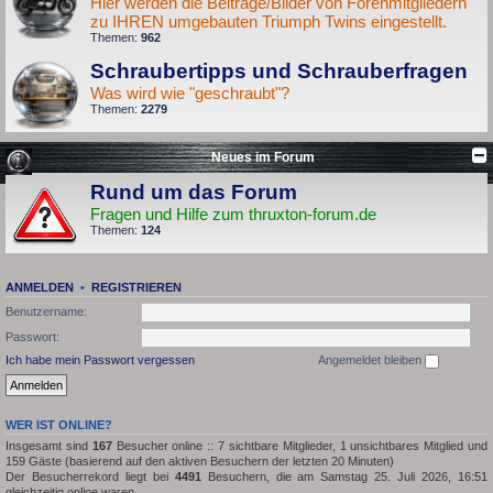
Hier werden die Beiträge/Bilder von Forenmitgliedern
zu IHREN umgebauten Triumph Twins eingestellt.
Themen:
962
Schraubertipps und Schrauberfragen
Was wird wie "geschraubt"?
Themen:
2279
Neues im Forum
Rund um das Forum
Fragen und Hilfe zum thruxton-forum.de
Themen:
124
ANMELDEN
•
REGISTRIEREN
Benutzername:
Passwort:
Ich habe mein Passwort vergessen
Angemeldet bleiben
WER IST ONLINE?
Insgesamt sind
167
Besucher online :: 7 sichtbare Mitglieder, 1 unsichtbares Mitglied und
159 Gäste (basierend auf den aktiven Besuchern der letzten 20 Minuten)
Der Besucherrekord liegt bei
4491
Besuchern, die am Samstag 25. Juli 2026, 16:51
gleichzeitig online waren.