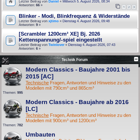
Letzter Beitrag von
Daniel
«
Mittwoch 5. August 2026, 08:34
Antworten:
66
»
1
2
3
Blinker - Modi, Blinkfrequenz & Widerstände
Letzter Beitrag von
xjtimo
«
Dienstag 4. August 2026, 09:48
Antworten:
9
»
[Scrambler 1200cm³ XE] Bj. 2026
Kettenspannung/-spiel eingestellt
Letzter Beitrag von
Twinlover
«
Dienstag 4. August 2026, 07:43
Antworten:
6
»
Technik Forum
Modern Classics - Baujahre 2001 bis
2015 [AC]
Technische
Fragen, Antworten und Hinweise zu den
Modellen mit 790cm³ und 865cm³
Themen:
995
Modern Classics - Baujahre ab 2016
[LC]
Technische
Fragen, Antworten und Hinweise zu den
Modellen mit 900cm³ und 1200cm³
Themen:
782
Umbauten