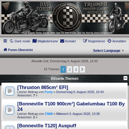
thruxton-forum.de
DAS FORUM! Alles rund um die Triumph Modern Classic Modelle. Das Forum für
die New Bonneville Baureihen ab BJ 2001. Triumph Bonneville, Thruxton,
Scrambler, Bobber, Speed Twin, Street Scrambler, Street Twin, Street Cup, America
und Speedmaster.
Dark mode
Mitgliederkarte
Kontakt
Registrieren
Anmelden
Foren-Übersicht
Select Language
▼
Aktuelle Zeit: Donnerstag 6. August 2026, 14:33
1
2
3
Nächste
15 Themen
Aktuelle Themen
[Thruxton 865cm³ EFI]
Letzter Beitrag von
Forty
«
Donnerstag 6. August 2026, 10:44
Antworten:
7
»
[Bonneville T100 900cm³] Gabelumbau T100 By
24
Letzter Beitrag von
CN69
«
Mittwoch 5. August 2026, 13:38
Antworten:
2
»
[Bonneville T120] Auspuff