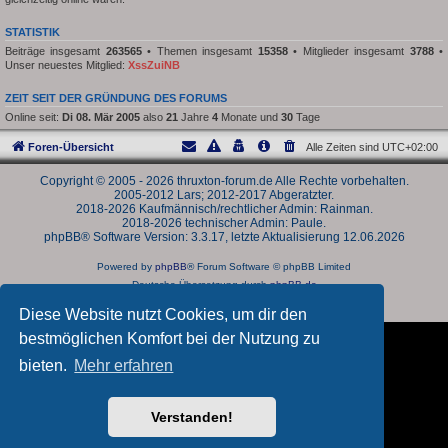
STATISTIK
Beiträge insgesamt
263565
• Themen insgesamt
15358
• Mitglieder insgesamt
3788
•
Unser neuestes Mitglied:
XssZuiNB
ZEIT SEIT DER GRÜNDUNG DES FORUMS
Online seit:
Di 08. Mär 2005
also
21
Jahre
4
Monate und
30
Tage
Foren-Übersicht
Alle Zeiten sind
UTC+02:00
Copyright © 2005 - 2026 thruxton-forum.de Alle Rechte vorbehalten.
2005-2012 Lars; 2012-2017 Abgeratzter.
2018-2026 Kaufmännisch/rechtlicher Admin: Rainman.
2018-2026 technischer Admin: Paule.
phpBB® Software Version: 3.3.17, letzte Aktualisierung 12.06.2026
Powered by
phpBB
® Forum Software © phpBB Limited
Deutsche Übersetzung durch
phpBB.de
Datenschutz
|
Nutzungsbedingungen
Diese Website nutzt Cookies, um dir den
bestmöglichen Komfort bei der Nutzung zu
bieten.
Mehr erfahren
Verstanden!