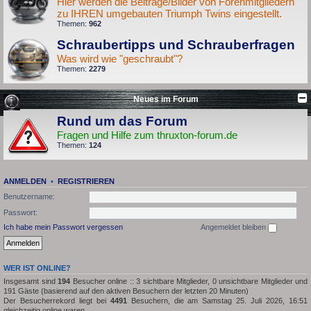
Hier werden die Beiträge/Bilder von Forenmitgliedern
zu IHREN umgebauten Triumph Twins eingestellt.
Themen:
962
Schraubertipps und Schrauberfragen
Was wird wie "geschraubt"?
Themen:
2279
Neues im Forum
Rund um das Forum
Fragen und Hilfe zum thruxton-forum.de
Themen:
124
ANMELDEN
•
REGISTRIEREN
Benutzername:
Passwort:
Ich habe mein Passwort vergessen
Angemeldet bleiben
WER IST ONLINE?
Insgesamt sind
194
Besucher online :: 3 sichtbare Mitglieder, 0 unsichtbare Mitglieder und
191 Gäste (basierend auf den aktiven Besuchern der letzten 20 Minuten)
Der Besucherrekord liegt bei
4491
Besuchern, die am Samstag 25. Juli 2026, 16:51
gleichzeitig online waren.