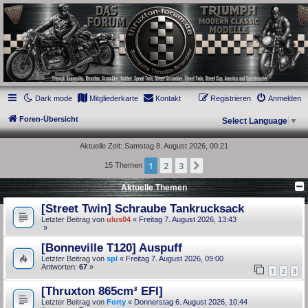
thruxton-forum.de
DAS FORUM! Alles rund um die Triumph Modern Classic Modelle. Das Forum für
die New Bonneville Baureihen ab BJ 2001. Triumph Bonneville, Thruxton,
Scrambler, Bobber, Speed Twin, Street Scrambler, Street Twin, Street Cup, America
und Speedmaster.
Dark mode
Mitgliederkarte
Kontakt
Registrieren
Anmelden
Foren-Übersicht
Select Language
▼
Aktuelle Zeit: Samstag 8. August 2026, 00:21
1
2
3
Nächste
15 Themen
Aktuelle Themen
[Street Twin] Schraube Tankrucksack
Letzter Beitrag von
ulus04
«
Freitag 7. August 2026, 13:43
»
[Bonneville T120] Auspuff
Letzter Beitrag von
spi
«
Freitag 7. August 2026, 09:00
Antworten:
67
»
1
2
3
[Thruxton 865cm³ EFI]
Letzter Beitrag von
Forty
«
Donnerstag 6. August 2026, 10:44