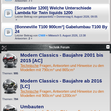
Antworten:
7
»
[Scrambler 1200] Welche Unterschiede
Lambda für Twin liquids 1200
Letzter Beitrag von
gatopardo62
«
Donnerstag 6. August 2026, 09:05
»
[Bonneville T100 900cm³] Gabelumbau T100 By
24
Letzter Beitrag von
CN69
«
Mittwoch 5. August 2026, 13:38
Antworten:
2
»
Technik Forum
Modern Classics - Baujahre 2001 bis
2015 [AC]
Technische
Fragen, Antworten und Hinweise zu den
Modellen mit 790cm³ und 865cm³
Themen:
995
Modern Classics - Baujahre ab 2016
[LC]
Technische
Fragen, Antworten und Hinweise zu den
Modellen mit 900cm³ und 1200cm³
Themen:
784
Umbauten