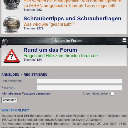
Hier werden die Beiträge/Bilder von Forenmitgliedern
zu IHREN umgebauten Triumph Twins eingestellt.
Themen:
962
Schraubertipps und Schrauberfragen
Was wird wie "geschraubt"?
Themen:
2279
Neues im Forum
Rund um das Forum
Fragen und Hilfe zum thruxton-forum.de
Themen:
124
ANMELDEN
•
REGISTRIEREN
Benutzername:
Passwort:
Ich habe mein Passwort vergessen
Angemeldet bleiben
WER IST ONLINE?
Insgesamt sind
154
Besucher online :: 9 sichtbare Mitglieder, 0 unsichtbare Mitglieder und
145 Gäste (basierend auf den aktiven Besuchern der letzten 20 Minuten)
Der Besucherrekord liegt bei
4491
Besuchern, die am Samstag 25. Juli 2026, 16:51
gleichzeitig online waren.