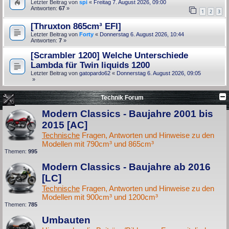
Letzter Beitrag von
spi
«
Freitag 7. August 2026, 09:00
Antworten:
67
»
1
2
3
[Thruxton 865cm³ EFI]
Letzter Beitrag von
Forty
«
Donnerstag 6. August 2026, 10:44
Antworten:
7
»
[Scrambler 1200] Welche Unterschiede
Lambda für Twin liquids 1200
Letzter Beitrag von
gatopardo62
«
Donnerstag 6. August 2026, 09:05
»
Technik Forum
Modern Classics - Baujahre 2001 bis
2015 [AC]
Technische
Fragen, Antworten und Hinweise zu den
Modellen mit 790cm³ und 865cm³
Themen:
995
Modern Classics - Baujahre ab 2016
[LC]
Technische
Fragen, Antworten und Hinweise zu den
Modellen mit 900cm³ und 1200cm³
Themen:
785
Umbauten