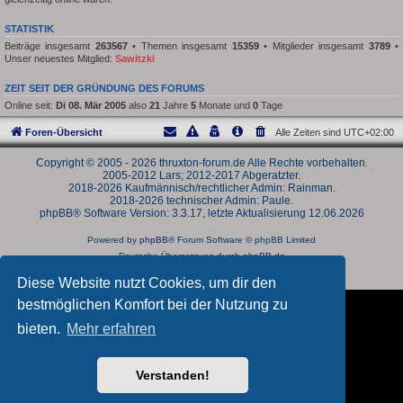
STATISTIK
Beiträge insgesamt
263567
• Themen insgesamt
15359
• Mitglieder insgesamt
3789
•
Unser neuestes Mitglied:
Sawitzki
ZEIT SEIT DER GRÜNDUNG DES FORUMS
Online seit:
Di 08. Mär 2005
also
21
Jahre
5
Monate und
0
Tage
Foren-Übersicht
Alle Zeiten sind
UTC+02:00
Copyright © 2005 - 2026 thruxton-forum.de Alle Rechte vorbehalten.
2005-2012 Lars; 2012-2017 Abgeratzter.
2018-2026 Kaufmännisch/rechtlicher Admin: Rainman.
2018-2026 technischer Admin: Paule.
phpBB® Software Version: 3.3.17, letzte Aktualisierung 12.06.2026
Powered by
phpBB
® Forum Software © phpBB Limited
Deutsche Übersetzung durch
phpBB.de
Datenschutz
|
Nutzungsbedingungen
Diese Website nutzt Cookies, um dir den
bestmöglichen Komfort bei der Nutzung zu
bieten.
Mehr erfahren
Verstanden!