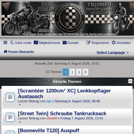
thruxton-forum.de
DAS FORUM! Alles rund um die Triumph Modern Classic Modelle. Das Forum für
die New Bonneville Baureihen ab BJ 2001. Triumph Bonneville, Thruxton,
Scrambler, Bobber, Speed Twin, Street Scrambler, Street Twin, Street Cup, America
und Speedmaster.
Dark mode
Mitgliederkarte
Kontakt
Registrieren
Anmelden
Foren-Übersicht
Select Language
▼
Aktuelle Zeit: Samstag 8. August 2026, 10:01
1
2
3
Nächste
15 Themen
Aktuelle Themen
[Scrambler 1200cm³ XC] Lenkkopflager
Austausch
Letzter Beitrag von
spi
«
Samstag 8. August 2026, 08:48
»
[Street Twin] Schraube Tankrucksack
Letzter Beitrag von
ulus04
«
Freitag 7. August 2026, 13:43
»
[Bonneville T120] Auspuff