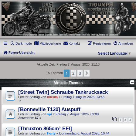
thruxton-forum.de
DAS FORUM! Alles rund um die Triumph Modern Classic Modelle. Das Forum für
die New Bonneville Baureihen ab BJ 2001. Triumph Bonneville, Thruxton,
Scrambler, Bobber, Speed Twin, Street Scrambler, Street Twin, Street Cup, America
und Speedmaster.
Dark mode
Mitgliederkarte
Kontakt
Registrieren
Anmelden
Foren-Übersicht
Select Language
▼
Aktuelle Zeit: Freitag 7. August 2026, 21:13
1
2
3
Nächste
15 Themen
Aktuelle Themen
[Street Twin] Schraube Tankrucksack
Letzter Beitrag von
ulus04
«
Freitag 7. August 2026, 13:43
»
[Bonneville T120] Auspuff
Letzter Beitrag von
spi
«
Freitag 7. August 2026, 09:00
Antworten:
67
»
1
2
3
[Thruxton 865cm³ EFI]
Letzter Beitrag von
Forty
«
Donnerstag 6. August 2026, 10:44