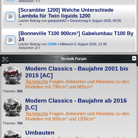
Antworten:
7
»
[Scrambler 1200] Welche Unterschiede
Lambda für Twin liquids 1200
Letzter Beitrag von
gatopardo62
«
Donnerstag 6. August 2026, 09:05
»
[Bonneville T100 900cm³] Gabelumbau T100 By
24
Letzter Beitrag von
CN69
«
Mittwoch 5. August 2026, 13:38
Antworten:
2
»
Technik Forum
Modern Classics - Baujahre 2001 bis
2015 [AC]
Technische
Fragen, Antworten und Hinweise zu den
Modellen mit 790cm³ und 865cm³
Themen:
995
Modern Classics - Baujahre ab 2016
[LC]
Technische
Fragen, Antworten und Hinweise zu den
Modellen mit 900cm³ und 1200cm³
Themen:
784
Umbauten