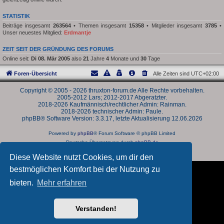
STATISTIK
Beiträge insgesamt
263564
• Themen insgesamt
15358
• Mitglieder insgesamt
3785
•
Unser neuestes Mitglied:
Erdmantje
ZEIT SEIT DER GRÜNDUNG DES FORUMS
Online seit:
Di 08. Mär 2005
also
21
Jahre
4
Monate und
30
Tage
Foren-Übersicht
Alle Zeiten sind
UTC+02:00
Copyright © 2005 - 2026 thruxton-forum.de Alle Rechte vorbehalten.
2005-2012 Lars; 2012-2017 Abgeratzter.
2018-2026 Kaufmännisch/rechtlicher Admin: Rainman.
2018-2026 technischer Admin: Paule.
phpBB® Software Version: 3.3.17, letzte Aktualisierung 12.06.2026
Powered by
phpBB
® Forum Software © phpBB Limited
Deutsche Übersetzung durch
phpBB.de
Datenschutz
|
Nutzungsbedingungen
Diese Website nutzt Cookies, um dir den
bestmöglichen Komfort bei der Nutzung zu
bieten.
Mehr erfahren
Verstanden!