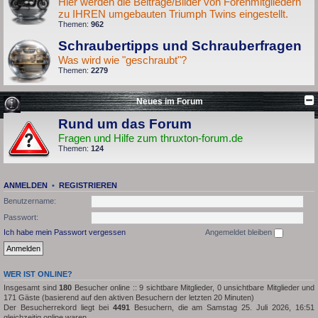
Hier werden die Beiträge/Bilder von Forenmitgliedern
zu IHREN umgebauten Triumph Twins eingestellt.
Themen:
962
Schraubertipps und Schrauberfragen
Was wird wie "geschraubt"?
Themen:
2279
Neues im Forum
Rund um das Forum
Fragen und Hilfe zum thruxton-forum.de
Themen:
124
ANMELDEN
•
REGISTRIEREN
Benutzername:
Passwort:
Ich habe mein Passwort vergessen
Angemeldet bleiben
WER IST ONLINE?
Insgesamt sind
180
Besucher online :: 9 sichtbare Mitglieder, 0 unsichtbare Mitglieder und
171 Gäste (basierend auf den aktiven Besuchern der letzten 20 Minuten)
Der Besucherrekord liegt bei
4491
Besuchern, die am Samstag 25. Juli 2026, 16:51
gleichzeitig online waren.