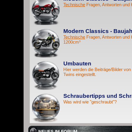
Technische
Fragen, Antworten und 
Modern Classics - Baujah
Technische
Fragen, Antworten und 
1200cm³
Umbauten
Hier werden die Beiträge/Bilder v
Twins eingestellt.
Schraubertipps und Schr
Was wird wie "geschraubt"?
NEUES IM FORUM