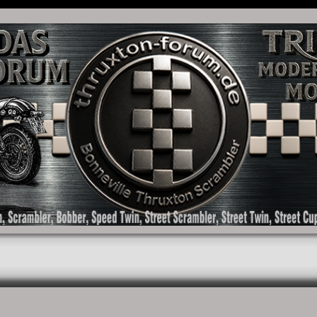
as Forum für die New Bonneville Baureihen ab BJ 2001. Triumph Bonneville, Thruxton