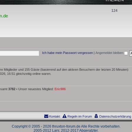
n
T
124
m.de
h
e
m
e
n
Ich habe mein Passwort vergessen
|
Angemeldet bleiben
bare Mitglieder und 155 Gäste (basierend auf den aktiven Besuchern der letzten 20 Minuten)
26, 16:51 gleichzeitig online waren.
gesamt
3782
• Unser neuestes Mitglied:
Eric986
Kontakt
Regeln im Forum
Datenschutzerklärung
Copyright © 2005 - 2026 thruxton-forum.de Alle Rechte vorbehalten.
2005-2012 Lars; 2012-2017 Abgeratzter.