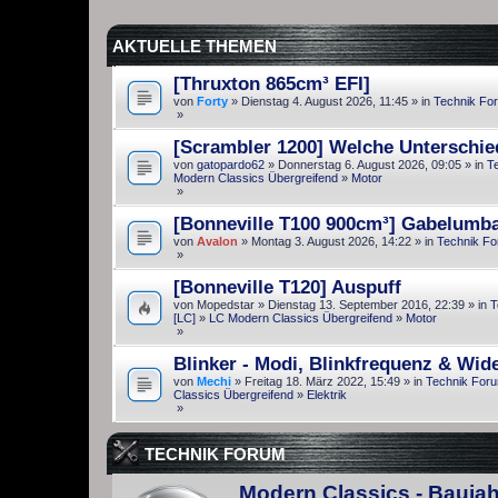
AKTUELLE THEMEN
[Thruxton 865cm³ EFI]
von
Forty
» Dienstag 4. August 2026, 11:45 » in
Technik Fo
»
[Scrambler 1200] Welche Unterschie
von
gatopardo62
» Donnerstag 6. August 2026, 09:05 » in
T
Modern Classics Übergreifend
»
Motor
»
[Bonneville T100 900cm³] Gabelumb
von
Avalon
» Montag 3. August 2026, 14:22 » in
Technik F
»
[Bonneville T120] Auspuff
von
Mopedstar
» Dienstag 13. September 2016, 22:39 » in
T
[LC]
»
LC Modern Classics Übergreifend
»
Motor
»
Blinker - Modi, Blinkfrequenz & Wid
von
Mechi
» Freitag 18. März 2022, 15:49 » in
Technik For
Classics Übergreifend
»
Elektrik
»
TECHNIK FORUM
Modern Classics - Baujah