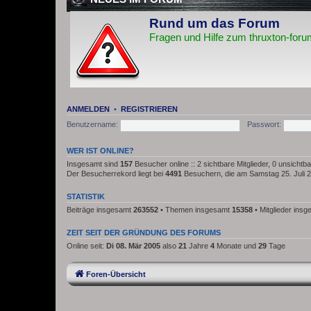
Rund um das Forum
Fragen und Hilfe zum thruxton-foru
ANMELDEN
•
REGISTRIEREN
Benutzername:
Passwort:
WER IST ONLINE?
Insgesamt sind
157
Besucher online :: 2 sichtbare Mitglieder, 0 unsicht
Der Besucherrekord liegt bei
4491
Besuchern, die am Samstag 25. Juli 20
STATISTIK
Beiträge insgesamt
263552
• Themen insgesamt
15358
• Mitglieder ins
ZEIT SEIT DER GRÜNDUNG DES FORUMS
Online seit:
Di 08. Mär 2005
also
21
Jahre
4
Monate und
29
Tage
Foren-Übersicht