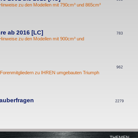
r
Hinweise zu den Modellen mit 790cm³ und 865cm³
n
h
t
e
e
m
n
e
re ab 2016 [LC]
T
783
Hinweise zu den Modellen mit 900cm³ und
n
h
e
m
e
T
962
on Forenmitgliedern zu IHREN umgebauten Triumph
n
h
e
m
e
auberfragen
T
2279
n
h
e
m
e
THEMEN