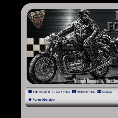
thruxton-forum.de
DAS FORUM! Alles rund um die Triumph Modern Classic Modelle. D
Street Cup, America und Speedmaster.
Schnellzugriff
Dark mode
Mitgliederkarte
Kontakt
Foren-Übersicht