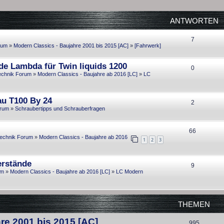
ANTWORTEN
A
7
rum
»
Modern Classics - Baujahre 2001 bis 2015 [AC]
»
[Fahrwerk]
n
de Lambda für Twin liquids 1200
t
A
0
echnik Forum
»
Modern Classics - Baujahre ab 2016 [LC]
»
LC
w
n
o
t
au T100 By 24
A
2
r
w
orum
»
Schraubertipps und Schrauberfragen
n
t
o
t
e
A
66
r
echnik Forum
»
Modern Classics - Baujahre ab 2016
1
2
3
w
n
n
t
o
t
e
erstände
A
9
r
w
n
um
»
Modern Classics - Baujahre ab 2016 [LC]
»
LC Modern
n
t
o
t
e
r
THEMEN
w
n
t
o
re 2001 bis 2015 [AC]
e
T
995