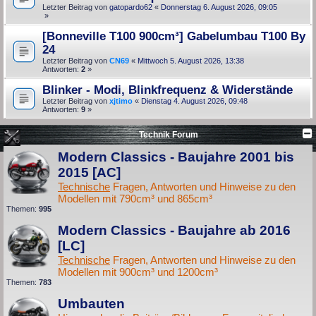
Letzter Beitrag von
gatopardo62
«
Donnerstag 6. August 2026, 09:05
»
[Bonneville T100 900cm³] Gabelumbau T100 By
24
Letzter Beitrag von
CN69
«
Mittwoch 5. August 2026, 13:38
Antworten:
2
»
Blinker - Modi, Blinkfrequenz & Widerstände
Letzter Beitrag von
xjtimo
«
Dienstag 4. August 2026, 09:48
Antworten:
9
»
Technik Forum
Modern Classics - Baujahre 2001 bis
2015 [AC]
Technische
Fragen, Antworten und Hinweise zu den
Modellen mit 790cm³ und 865cm³
Themen:
995
Modern Classics - Baujahre ab 2016
[LC]
Technische
Fragen, Antworten und Hinweise zu den
Modellen mit 900cm³ und 1200cm³
Themen:
783
Umbauten