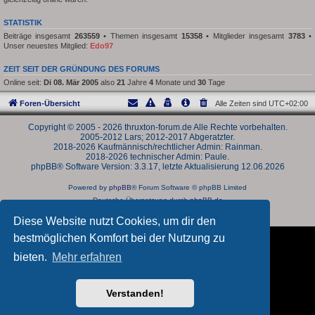
STATISTIK
Beiträge insgesamt
263559
• Themen insgesamt
15358
• Mitglieder insgesamt
3783
•
Unser neuestes Mitglied:
Edo97
ZEIT SEIT DER GRÜNDUNG DES FORUMS
Online seit:
Di 08. Mär 2005
also
21
Jahre
4
Monate und
30
Tage
Foren-Übersicht
Alle Zeiten sind
UTC+02:00
Copyright © 2005 - 2026 thruxton-forum.de Alle Rechte vorbehalten.
2005-2012 Lars; 2012-2017 Abgeratzter.
2018-2026 Kaufmännisch/rechtlicher Admin: Rainman.
2018-2026 technischer Admin: Paule.
phpBB® Software Version: 3.3.17, letzte Aktualisierung 12.06.2026
Powered by
phpBB
® Forum Software © phpBB Limited
Deutsche Übersetzung durch
phpBB.de
Datenschutz
|
Nutzungsbedingungen
Diese Website nutzt Cookies, um dir den
bestmöglichen Komfort bei der Nutzung zu
bieten.
Mehr erfahren
Verstanden!