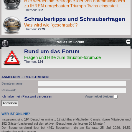
Hier werden die Beiträge/Bilder von Forenmitgliedern
zu IHREN umgebauten Triumph Twins eingestellt.
Themen:
962
Schraubertipps und Schrauberfragen
Was wird wie "geschraubt"?
Themen:
2279
Neues im Forum
Rund um das Forum
Fragen und Hilfe zum thruxton-forum.de
Themen:
124
ANMELDEN
•
REGISTRIEREN
Benutzername:
Passwort:
Ich habe mein Passwort vergessen
Angemeldet bleiben
WER IST ONLINE?
Insgesamt sind
194
Besucher online :: 12 sichtbare Mitglieder, 0 unsichtbare Mitglieder und
182 Gäste (basierend auf den aktiven Besuchern der letzten 20 Minuten)
Der Besucherrekord liegt bei
4491
Besuchern, die am Samstag 25. Juli 2026, 16:51
gleichzeitig online waren.