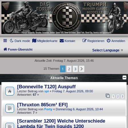
thruxton-forum.de
DAS FORUM! Alles rund um die Triumph Modern Classic Modelle. Das Forum für
die New Bonneville Baureihen ab BJ 2001. Triumph Bonneville, Thruxton,
Scrambler, Bobber, Speed Twin, Street Scrambler, Street Twin, Street Cup, America
und Speedmaster.
Dark mode
Mitgliederkarte
Kontakt
Registrieren
Anmelden
Foren-Übersicht
Select Language
▼
Aktuelle Zeit: Freitag 7. August 2026, 15:46
1
2
3
Nächste
15 Themen
Aktuelle Themen
[Bonneville T120] Auspuff
Letzter Beitrag von
spi
«
Freitag 7. August 2026, 09:00
Antworten:
67
»
1
2
3
[Thruxton 865cm³ EFI]
Letzter Beitrag von
Forty
«
Donnerstag 6. August 2026, 10:44
Antworten:
7
»
[Scrambler 1200] Welche Unterschiede
Lambda für Twin liquids 1200