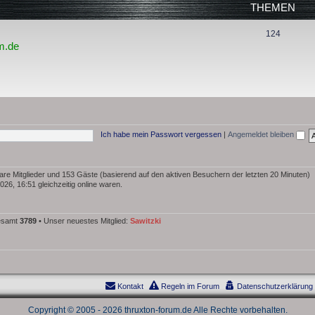
THEMEN
n
T
124
m.de
h
e
m
e
n
Ich habe mein Passwort vergessen
|
Angemeldet bleiben
tbare Mitglieder und 153 Gäste (basierend auf den aktiven Besuchern der letzten 20 Minuten)
26, 16:51 gleichzeitig online waren.
gesamt
3789
• Unser neuestes Mitglied:
Sawitzki
Kontakt
Regeln im Forum
Datenschutzerklärung
Copyright © 2005 - 2026 thruxton-forum.de Alle Rechte vorbehalten.