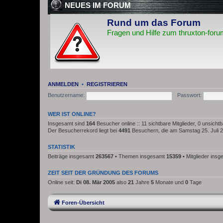
NEUES IM FORUM
Rund um das Forum
Fragen und Hilfe zum thruxton-foru
ANMELDEN
•
REGISTRIEREN
Benutzername:
Passwort:
WER IST ONLINE?
Insgesamt sind
164
Besucher online :: 11 sichtbare Mitglieder, 0 unsich
Der Besucherrekord liegt bei
4491
Besuchern, die am Samstag 25. Juli 20
STATISTIK
Beiträge insgesamt
263567
• Themen insgesamt
15359
• Mitglieder ins
ZEIT SEIT DER GRÜNDUNG DES FORUMS
Online seit:
Di 08. Mär 2005
also
21
Jahre
5
Monate und
0
Tage
Foren-Übersicht