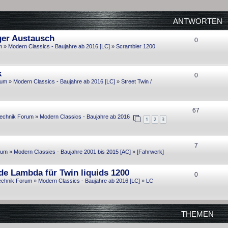
ANTWORTEN
ger Austausch
A
0
m
»
Modern Classics - Baujahre ab 2016 [LC]
»
Scrambler 1200
n
t
k
A
0
w
rum
»
Modern Classics - Baujahre ab 2016 [LC]
»
Street Twin /
n
o
t
r
A
67
w
echnik Forum
»
Modern Classics - Baujahre ab 2016
t
1
2
3
n
o
e
t
r
A
7
n
w
rum
»
Modern Classics - Baujahre 2001 bis 2015 [AC]
»
[Fahrwerk]
t
n
o
e
de Lambda für Twin liquids 1200
t
A
0
r
n
echnik Forum
»
Modern Classics - Baujahre ab 2016 [LC]
»
LC
w
n
t
o
t
e
r
THEMEN
w
n
t
o