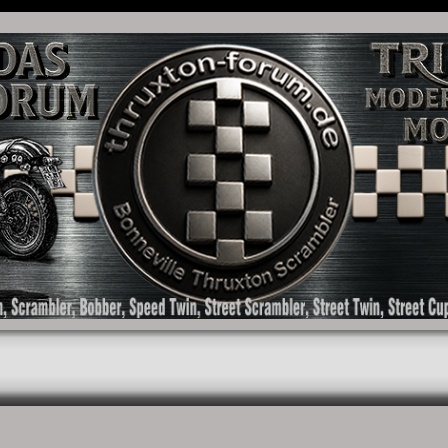
as Forum für die New Bonneville Baureihen ab BJ 2001. Triumph Bonneville, Thruxton