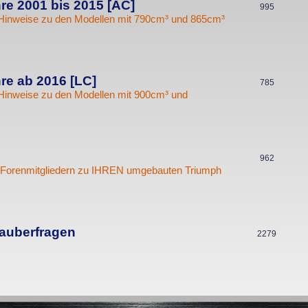
re 2001 bis 2015 [AC]
T
995
e
r
Hinweise zu den Modellen mit 790cm³ und 865cm³
h
n
t
e
e
m
n
e
re ab 2016 [LC]
T
785
Hinweise zu den Modellen mit 900cm³ und
n
h
e
m
e
T
962
on Forenmitgliedern zu IHREN umgebauten Triumph
n
h
e
m
e
auberfragen
T
2279
n
h
e
m
e