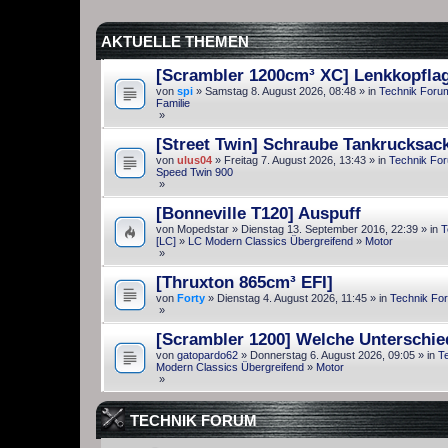
AKTUELLE THEMEN
[Scrambler 1200cm³ XC] Lenkkopfla
von
spi
» Samstag 8. August 2026, 08:48 » in
Technik Foru
Familie
»
[Street Twin] Schraube Tankrucksac
von
ulus04
» Freitag 7. August 2026, 13:43 » in
Technik Fo
Speed Twin 900
»
[Bonneville T120] Auspuff
von
Mopedstar
» Dienstag 13. September 2016, 22:39 » in
T
[LC]
»
LC Modern Classics Übergreifend
»
Motor
»
[Thruxton 865cm³ EFI]
von
Forty
» Dienstag 4. August 2026, 11:45 » in
Technik Fo
»
[Scrambler 1200] Welche Unterschie
von
gatopardo62
» Donnerstag 6. August 2026, 09:05 » in
T
Modern Classics Übergreifend
»
Motor
»
TECHNIK FORUM