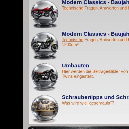
Modern Classics - Baujah
Technische
Fragen, Antworten und 
Modern Classics - Baujah
Technische
Fragen, Antworten und 
1200cm³
Umbauten
Hier werden die Beiträge/Bilder v
Twins eingestellt.
Schraubertipps und Schr
Was wird wie "geschraubt"?