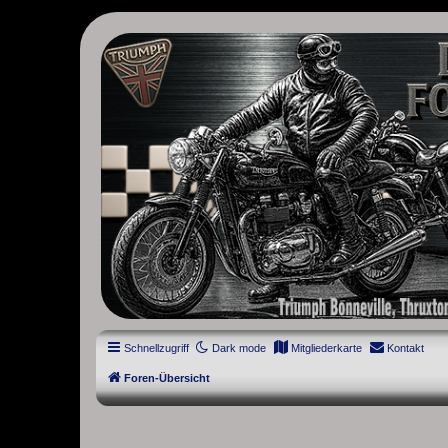
thruxton-forum.de
DAS FORUM! Alles rund um die Triumph Modern Classic Modelle. D
Street Cup, America und Speedmaster.
Schnellzugriff
Dark mode
Mitgliederkarte
Kontakt
Foren-Übersicht