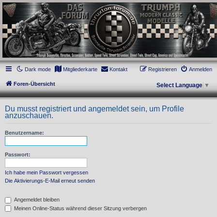
thruxton-forum.de
DAS FORUM! Alles rund um die Triumph Modern Classic Modelle. Das Forum für
die New Bonneville Baureihen ab BJ 2001. Triumph Bonneville, Thruxton,
Scrambler, Bobber, Speed Twin, Street Scrambler, Street Twin, Street Cup, America
und Speedmaster.
Dark mode
Mitgliederkarte
Kontakt
Registrieren
Anmelden
Foren-Übersicht
Select Language
▼
Du musst registriert und angemeldet sein, um Profile
anzuschauen.
Benutzername:
Passwort:
Ich habe mein Passwort vergessen
Die Aktivierungs-E-Mail erneut senden
Angemeldet bleiben
Meinen Online-Status während dieser Sitzung verbergen