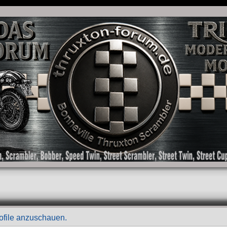
as Forum für die New Bonneville Baureihen ab BJ 2001. Triumph Bonneville, Thruxton
rofile anzuschauen.