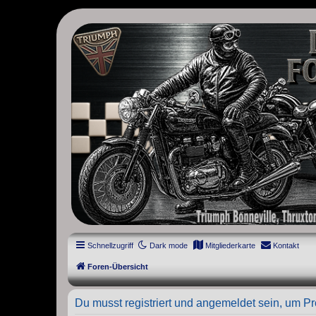
thruxton-forum.de
DAS FORUM! Alles rund um die Triumph Modern Classic Modelle. D
Street Cup, America und Speedmaster.
Schnellzugriff
Dark mode
Mitgliederkarte
Kontakt
Foren-Übersicht
Du musst registriert und angemeldet sein, um P