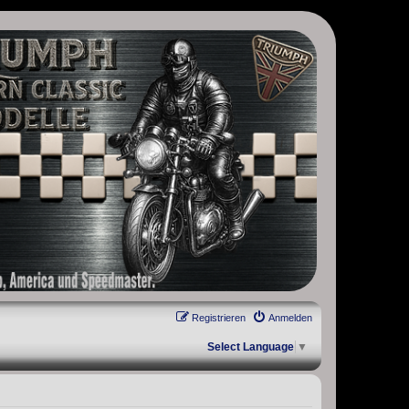
, Scrambler, Bobber, Speed Twin, Street Scrambler, Street Twin,
Registrieren
Anmelden
Select Language
▼