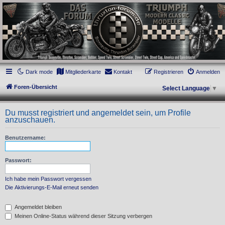
thruxton-forum.de
DAS FORUM! Alles rund um die Triumph Modern Classic Modelle. Das Forum für
die New Bonneville Baureihen ab BJ 2001. Triumph Bonneville, Thruxton,
Scrambler, Bobber, Speed Twin, Street Scrambler, Street Twin, Street Cup, America
und Speedmaster.
Dark mode
Mitgliederkarte
Kontakt
Registrieren
Anmelden
Foren-Übersicht
Select Language
▼
Du musst registriert und angemeldet sein, um Profile
anzuschauen.
Benutzername:
Passwort:
Ich habe mein Passwort vergessen
Die Aktivierungs-E-Mail erneut senden
Angemeldet bleiben
Meinen Online-Status während dieser Sitzung verbergen