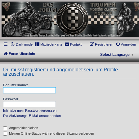
thruxton-forum.de
DAS FORUM! Alles rund um die Triumph Modern Classic Modelle. Das Forum für
die New Bonneville Baureihen ab BJ 2001. Triumph Bonneville, Thruxton,
Scrambler, Bobber, Speed Twin, Street Scrambler, Street Twin, Street Cup, America
und Speedmaster.
Dark mode
Mitgliederkarte
Kontakt
Registrieren
Anmelden
Foren-Übersicht
Select Language
▼
Du musst registriert und angemeldet sein, um Profile
anzuschauen.
Benutzername:
Passwort:
Ich habe mein Passwort vergessen
Die Aktivierungs-E-Mail erneut senden
Angemeldet bleiben
Meinen Online-Status während dieser Sitzung verbergen