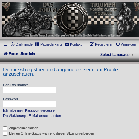
thruxton-forum.de
DAS FORUM! Alles rund um die Triumph Modern Classic Modelle. Das Forum für
die New Bonneville Baureihen ab BJ 2001. Triumph Bonneville, Thruxton,
Scrambler, Bobber, Speed Twin, Street Scrambler, Street Twin, Street Cup, America
und Speedmaster.
Dark mode
Mitgliederkarte
Kontakt
Registrieren
Anmelden
Foren-Übersicht
Select Language
▼
Du musst registriert und angemeldet sein, um Profile
anzuschauen.
Benutzername:
Passwort:
Ich habe mein Passwort vergessen
Die Aktivierungs-E-Mail erneut senden
Angemeldet bleiben
Meinen Online-Status während dieser Sitzung verbergen