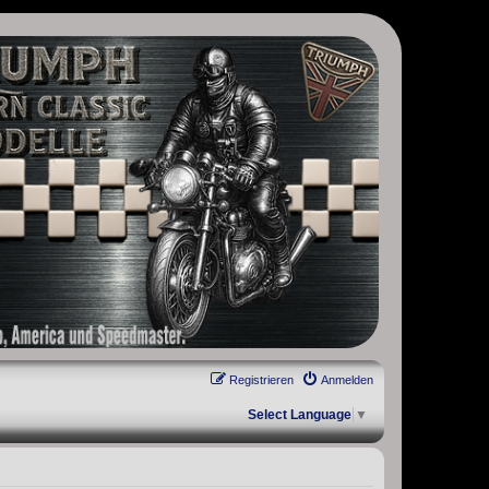
, Scrambler, Bobber, Speed Twin, Street Scrambler, Street Twin,
Registrieren
Anmelden
Select Language
▼