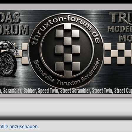
as Forum für die New Bonneville Baureihen ab BJ 2001. Triumph Bonneville, Thruxton
rofile anzuschauen.