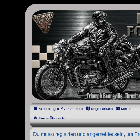
thruxton-forum.de
DAS FORUM! Alles rund um die Triumph Modern Classic Modelle. D
Street Cup, America und Speedmaster.
Schnellzugriff
Dark mode
Mitgliederkarte
Kontakt
Foren-Übersicht
Du musst registriert und angemeldet sein, um P