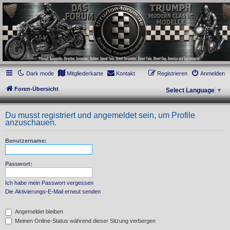
thruxton-forum.de
DAS FORUM! Alles rund um die Triumph Modern Classic Modelle. Das Forum für
die New Bonneville Baureihen ab BJ 2001. Triumph Bonneville, Thruxton,
Scrambler, Bobber, Speed Twin, Street Scrambler, Street Twin, Street Cup, America
und Speedmaster.
Dark mode
Mitgliederkarte
Kontakt
Registrieren
Anmelden
Foren-Übersicht
Select Language
▼
Du musst registriert und angemeldet sein, um Profile
anzuschauen.
Benutzername:
Passwort:
Ich habe mein Passwort vergessen
Die Aktivierungs-E-Mail erneut senden
Angemeldet bleiben
Meinen Online-Status während dieser Sitzung verbergen