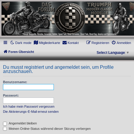
thruxton-forum.de
DAS FORUM! Alles rund um die Triumph Modern Classic Modelle. Das Forum für
die New Bonneville Baureihen ab BJ 2001. Triumph Bonneville, Thruxton,
Scrambler, Bobber, Speed Twin, Street Scrambler, Street Twin, Street Cup, America
und Speedmaster.
Dark mode
Mitgliederkarte
Kontakt
Registrieren
Anmelden
Foren-Übersicht
Select Language
▼
Du musst registriert und angemeldet sein, um Profile
anzuschauen.
Benutzername:
Passwort:
Ich habe mein Passwort vergessen
Die Aktivierungs-E-Mail erneut senden
Angemeldet bleiben
Meinen Online-Status während dieser Sitzung verbergen