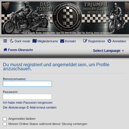
thruxton-forum.de
DAS FORUM! Alles rund um die Triumph Modern Classic Modelle. Das Forum für
die New Bonneville Baureihen ab BJ 2001. Triumph Bonneville, Thruxton,
Scrambler, Bobber, Speed Twin, Street Scrambler, Street Twin, Street Cup, America
und Speedmaster.
Dark mode
Mitgliederkarte
Kontakt
Registrieren
Anmelden
Foren-Übersicht
Select Language
▼
Du musst registriert und angemeldet sein, um Profile
anzuschauen.
Benutzername:
Passwort:
Ich habe mein Passwort vergessen
Die Aktivierungs-E-Mail erneut senden
Angemeldet bleiben
Meinen Online-Status während dieser Sitzung verbergen