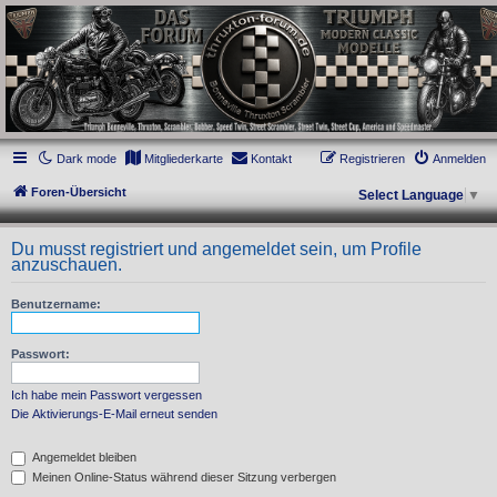
thruxton-forum.de
DAS FORUM! Alles rund um die Triumph Modern Classic Modelle. Das Forum für
die New Bonneville Baureihen ab BJ 2001. Triumph Bonneville, Thruxton,
Scrambler, Bobber, Speed Twin, Street Scrambler, Street Twin, Street Cup, America
und Speedmaster.
Dark mode
Mitgliederkarte
Kontakt
Registrieren
Anmelden
Foren-Übersicht
Select Language
▼
Du musst registriert und angemeldet sein, um Profile
anzuschauen.
Benutzername:
Passwort:
Ich habe mein Passwort vergessen
Die Aktivierungs-E-Mail erneut senden
Angemeldet bleiben
Meinen Online-Status während dieser Sitzung verbergen