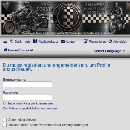
thruxton-forum.de
DAS FORUM! Alles rund um die Triumph Modern Classic Modelle. Das Forum für
die New Bonneville Baureihen ab BJ 2001. Triumph Bonneville, Thruxton,
Scrambler, Bobber, Speed Twin, Street Scrambler, Street Twin, Street Cup, America
und Speedmaster.
Dark mode
Mitgliederkarte
Kontakt
Registrieren
Anmelden
Foren-Übersicht
Select Language
▼
Du musst registriert und angemeldet sein, um Profile
anzuschauen.
Benutzername:
Passwort:
Ich habe mein Passwort vergessen
Die Aktivierungs-E-Mail erneut senden
Angemeldet bleiben
Meinen Online-Status während dieser Sitzung verbergen