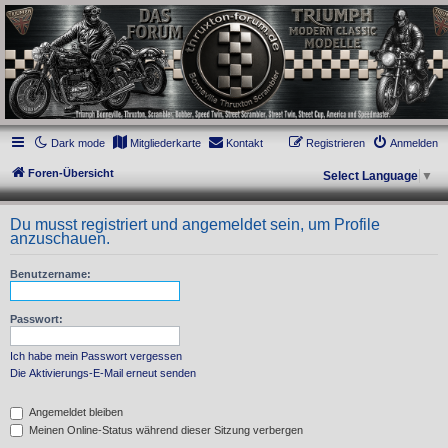
thruxton-forum.de
DAS FORUM! Alles rund um die Triumph Modern Classic Modelle. Das Forum für
die New Bonneville Baureihen ab BJ 2001. Triumph Bonneville, Thruxton,
Scrambler, Bobber, Speed Twin, Street Scrambler, Street Twin, Street Cup, America
und Speedmaster.
Dark mode
Mitgliederkarte
Kontakt
Registrieren
Anmelden
Foren-Übersicht
Select Language
▼
Du musst registriert und angemeldet sein, um Profile
anzuschauen.
Benutzername:
Passwort:
Ich habe mein Passwort vergessen
Die Aktivierungs-E-Mail erneut senden
Angemeldet bleiben
Meinen Online-Status während dieser Sitzung verbergen