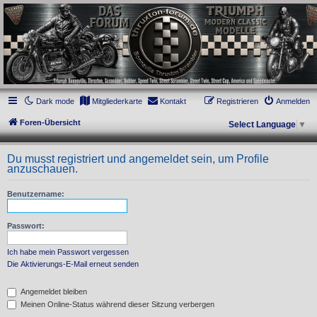
thruxton-forum.de
DAS FORUM! Alles rund um die Triumph Modern Classic Modelle. Das Forum für
die New Bonneville Baureihen ab BJ 2001. Triumph Bonneville, Thruxton,
Scrambler, Bobber, Speed Twin, Street Scrambler, Street Twin, Street Cup, America
und Speedmaster.
Dark mode
Mitgliederkarte
Kontakt
Registrieren
Anmelden
Foren-Übersicht
Select Language
▼
Du musst registriert und angemeldet sein, um Profile
anzuschauen.
Benutzername:
Passwort:
Ich habe mein Passwort vergessen
Die Aktivierungs-E-Mail erneut senden
Angemeldet bleiben
Meinen Online-Status während dieser Sitzung verbergen