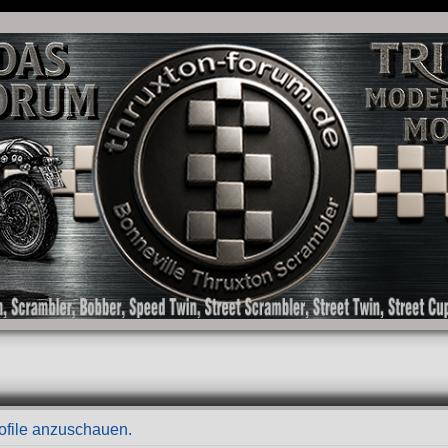
as Forum für die New Bonneville Baureihen ab BJ 2001. Triumph Bonneville, Thruxton
rofile anzuschauen.