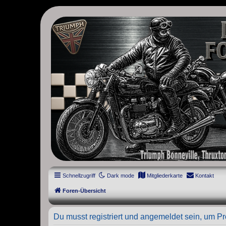
thruxton-forum.de
DAS FORUM! Alles rund um die Triumph Modern Classic Modelle. D
Street Cup, America und Speedmaster.
Schnellzugriff
Dark mode
Mitgliederkarte
Kontakt
Foren-Übersicht
Du musst registriert und angemeldet sein, um P