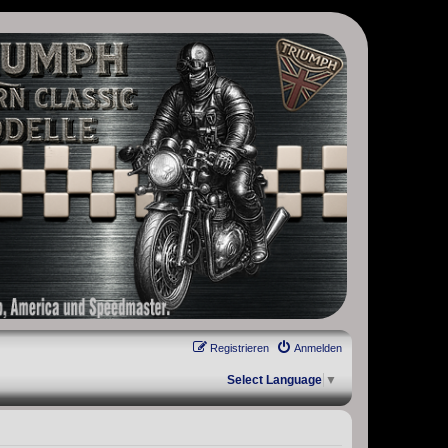
, Scrambler, Bobber, Speed Twin, Street Scrambler, Street Twin,
Registrieren
Anmelden
Select Language
▼