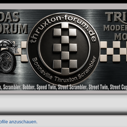
as Forum für die New Bonneville Baureihen ab BJ 2001. Triumph Bonneville, Thruxton
rofile anzuschauen.