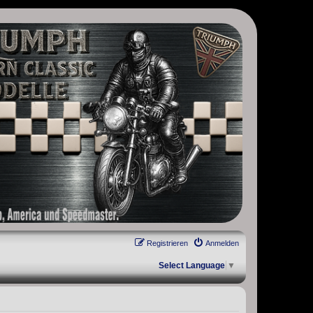
, Scrambler, Bobber, Speed Twin, Street Scrambler, Street Twin,
Registrieren
Anmelden
Select Language
▼