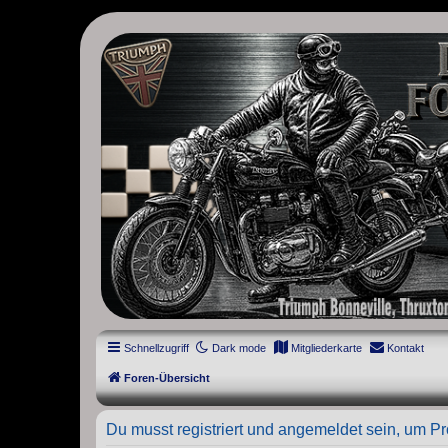
thruxton-forum.de
DAS FORUM! Alles rund um die Triumph Modern Classic Modelle. D
Street Cup, America und Speedmaster.
Schnellzugriff
Dark mode
Mitgliederkarte
Kontakt
Foren-Übersicht
Du musst registriert und angemeldet sein, um P