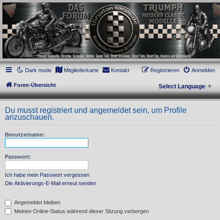
thruxton-forum.de
DAS FORUM! Alles rund um die Triumph Modern Classic Modelle. Das Forum für
die New Bonneville Baureihen ab BJ 2001. Triumph Bonneville, Thruxton,
Scrambler, Bobber, Speed Twin, Street Scrambler, Street Twin, Street Cup, America
und Speedmaster.
Dark mode
Mitgliederkarte
Kontakt
Registrieren
Anmelden
Foren-Übersicht
Select Language
▼
Du musst registriert und angemeldet sein, um Profile
anzuschauen.
Benutzername:
Passwort:
Ich habe mein Passwort vergessen
Die Aktivierungs-E-Mail erneut senden
Angemeldet bleiben
Meinen Online-Status während dieser Sitzung verbergen