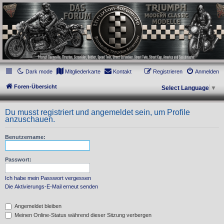
thruxton-forum.de
DAS FORUM! Alles rund um die Triumph Modern Classic Modelle. Das Forum für
die New Bonneville Baureihen ab BJ 2001. Triumph Bonneville, Thruxton,
Scrambler, Bobber, Speed Twin, Street Scrambler, Street Twin, Street Cup, America
und Speedmaster.
Dark mode
Mitgliederkarte
Kontakt
Registrieren
Anmelden
Foren-Übersicht
Select Language
▼
Du musst registriert und angemeldet sein, um Profile
anzuschauen.
Benutzername:
Passwort:
Ich habe mein Passwort vergessen
Die Aktivierungs-E-Mail erneut senden
Angemeldet bleiben
Meinen Online-Status während dieser Sitzung verbergen