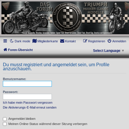
thruxton-forum.de
DAS FORUM! Alles rund um die Triumph Modern Classic Modelle. Das Forum für
die New Bonneville Baureihen ab BJ 2001. Triumph Bonneville, Thruxton,
Scrambler, Bobber, Speed Twin, Street Scrambler, Street Twin, Street Cup, America
und Speedmaster.
Dark mode
Mitgliederkarte
Kontakt
Registrieren
Anmelden
Foren-Übersicht
Select Language
▼
Du musst registriert und angemeldet sein, um Profile
anzuschauen.
Benutzername:
Passwort:
Ich habe mein Passwort vergessen
Die Aktivierungs-E-Mail erneut senden
Angemeldet bleiben
Meinen Online-Status während dieser Sitzung verbergen