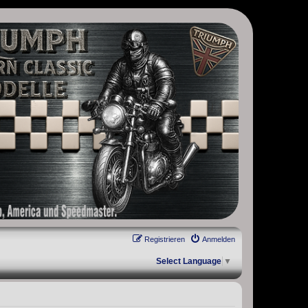
, Scrambler, Bobber, Speed Twin, Street Scrambler, Street Twin,
Registrieren
Anmelden
Select Language
▼