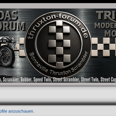
as Forum für die New Bonneville Baureihen ab BJ 2001. Triumph Bonneville, Thruxton
rofile anzuschauen.