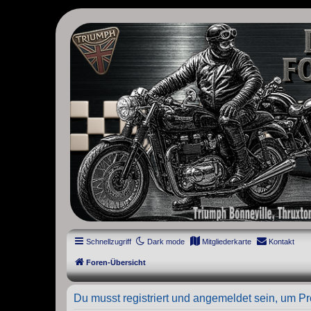
thruxton-forum.de
DAS FORUM! Alles rund um die Triumph Modern Classic Modelle. D
Street Cup, America und Speedmaster.
Schnellzugriff
Dark mode
Mitgliederkarte
Kontakt
Foren-Übersicht
Du musst registriert und angemeldet sein, um P