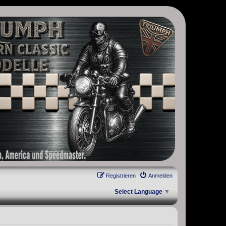
, Scrambler, Bobber, Speed Twin, Street Scrambler, Street Twin,
Registrieren
Anmelden
Select Language
▼