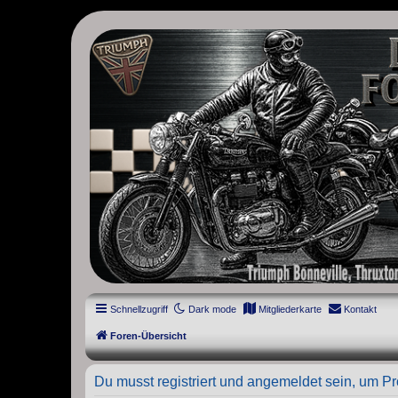
thruxton-forum.de
DAS FORUM! Alles rund um die Triumph Modern Classic Modelle. D
Street Cup, America und Speedmaster.
Schnellzugriff
Dark mode
Mitgliederkarte
Kontakt
Foren-Übersicht
Du musst registriert und angemeldet sein, um P