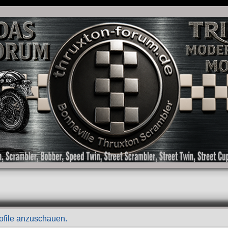
as Forum für die New Bonneville Baureihen ab BJ 2001. Triumph Bonneville, Thruxton
rofile anzuschauen.