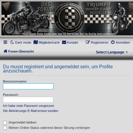
thruxton-forum.de
DAS FORUM! Alles rund um die Triumph Modern Classic Modelle. Das Forum für
die New Bonneville Baureihen ab BJ 2001. Triumph Bonneville, Thruxton,
Scrambler, Bobber, Speed Twin, Street Scrambler, Street Twin, Street Cup, America
und Speedmaster.
Dark mode
Mitgliederkarte
Kontakt
Registrieren
Anmelden
Foren-Übersicht
Select Language
▼
Du musst registriert und angemeldet sein, um Profile
anzuschauen.
Benutzername:
Passwort:
Ich habe mein Passwort vergessen
Die Aktivierungs-E-Mail erneut senden
Angemeldet bleiben
Meinen Online-Status während dieser Sitzung verbergen