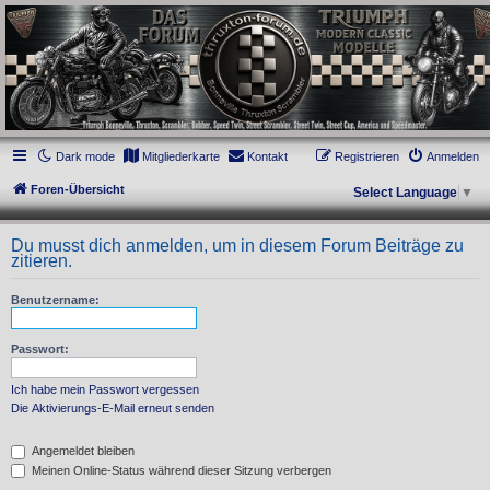
thruxton-forum.de
DAS FORUM! Alles rund um die Triumph Modern Classic Modelle. Das Forum für
die New Bonneville Baureihen ab BJ 2001. Triumph Bonneville, Thruxton,
Scrambler, Bobber, Speed Twin, Street Scrambler, Street Twin, Street Cup, America
und Speedmaster.
Dark mode
Mitgliederkarte
Kontakt
Registrieren
Anmelden
Foren-Übersicht
Select Language
▼
Du musst dich anmelden, um in diesem Forum Beiträge zu
zitieren.
Benutzername:
Passwort:
Ich habe mein Passwort vergessen
Die Aktivierungs-E-Mail erneut senden
Angemeldet bleiben
Meinen Online-Status während dieser Sitzung verbergen