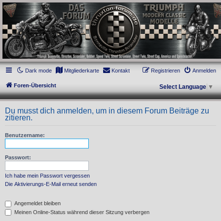
thruxton-forum.de
DAS FORUM! Alles rund um die Triumph Modern Classic Modelle. Das Forum für
die New Bonneville Baureihen ab BJ 2001. Triumph Bonneville, Thruxton,
Scrambler, Bobber, Speed Twin, Street Scrambler, Street Twin, Street Cup, America
und Speedmaster.
Dark mode
Mitgliederkarte
Kontakt
Registrieren
Anmelden
Foren-Übersicht
Select Language
▼
Du musst dich anmelden, um in diesem Forum Beiträge zu
zitieren.
Benutzername:
Passwort:
Ich habe mein Passwort vergessen
Die Aktivierungs-E-Mail erneut senden
Angemeldet bleiben
Meinen Online-Status während dieser Sitzung verbergen