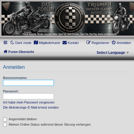
thruxton-forum.de
DAS FORUM! Alles rund um die Triumph Modern Classic Modelle. Das Forum für
die New Bonneville Baureihen ab BJ 2001. Triumph Bonneville, Thruxton,
Scrambler, Bobber, Speed Twin, Street Scrambler, Street Twin, Street Cup, America
und Speedmaster.
Dark mode
Mitgliederkarte
Kontakt
Registrieren
Anmelden
Foren-Übersicht
Select Language
▼
Anmelden
Benutzername:
Passwort:
Ich habe mein Passwort vergessen
Die Aktivierungs-E-Mail erneut senden
Angemeldet bleiben
Meinen Online-Status während dieser Sitzung verbergen