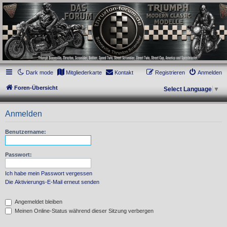
thruxton-forum.de
DAS FORUM! Alles rund um die Triumph Modern Classic Modelle. Das Forum für
die New Bonneville Baureihen ab BJ 2001. Triumph Bonneville, Thruxton,
Scrambler, Bobber, Speed Twin, Street Scrambler, Street Twin, Street Cup, America
und Speedmaster.
Dark mode
Mitgliederkarte
Kontakt
Registrieren
Anmelden
Foren-Übersicht
Select Language
▼
Anmelden
Benutzername:
Passwort:
Ich habe mein Passwort vergessen
Die Aktivierungs-E-Mail erneut senden
Angemeldet bleiben
Meinen Online-Status während dieser Sitzung verbergen