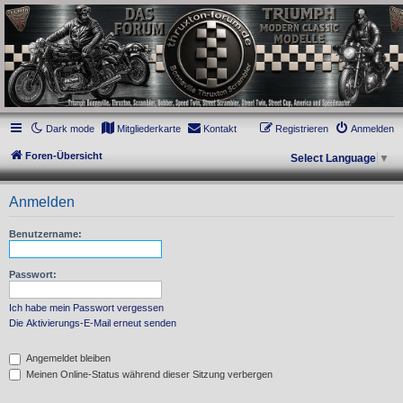
thruxton-forum.de
DAS FORUM! Alles rund um die Triumph Modern Classic Modelle. Das Forum für
die New Bonneville Baureihen ab BJ 2001. Triumph Bonneville, Thruxton,
Scrambler, Bobber, Speed Twin, Street Scrambler, Street Twin, Street Cup, America
und Speedmaster.
Dark mode
Mitgliederkarte
Kontakt
Registrieren
Anmelden
Foren-Übersicht
Select Language
▼
Anmelden
Benutzername:
Passwort:
Ich habe mein Passwort vergessen
Die Aktivierungs-E-Mail erneut senden
Angemeldet bleiben
Meinen Online-Status während dieser Sitzung verbergen